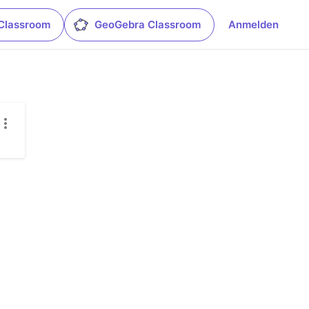
Classroom
GeoGebra Classroom
Anmelden