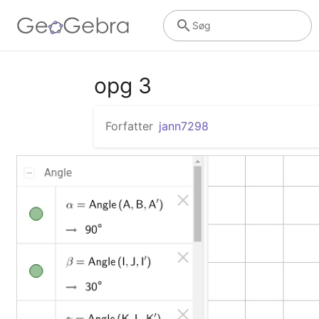
Søg
opg 3
Forfatter
jann7298