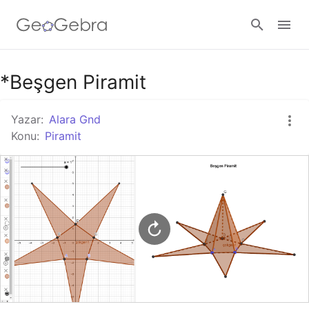
Google Classroom
*Beşgen Piramit
Yazar:
Alara Gnd
GeoGebra Ders
Konu:
Piramit
Giriş yap