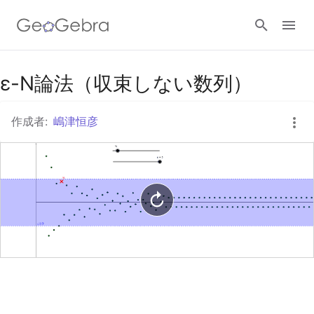
Googleクラスルーム
ε-N論法（収束しない数列）
作成者:
嶋津恒彦
GeoGebra Classroom
ログイン