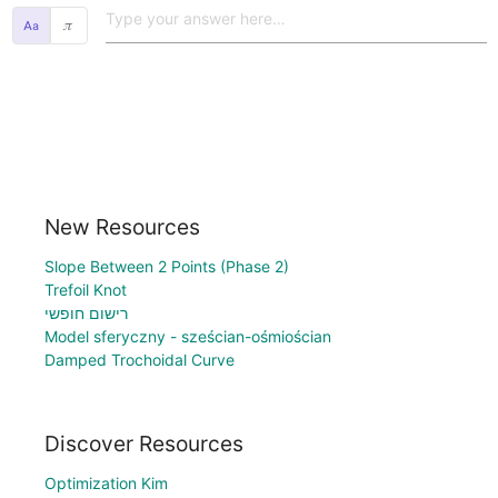
𝜋
New Resources
Slope Between 2 Points (Phase 2)
Trefoil Knot
רישום חופשי
Model sferyczny - sześcian-ośmiościan
Damped Trochoidal Curve
Discover Resources
Optimization Kim