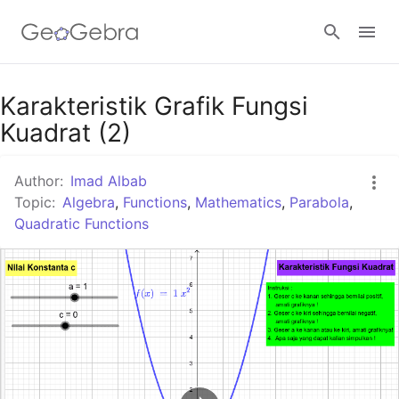
Google Classroom
Karakteristik Grafik Fungsi
Kuadrat (2)
GeoGebra Classroom
Author:
Imad Albab
Topic:
Algebra
,
Functions
,
Mathematics
,
Parabola
,
Quadratic Functions
Sign in