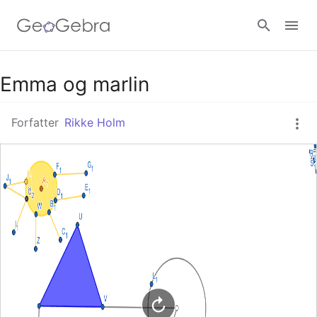
Google Classroom
Emma og marlin
Forfatter
Rikke Holm
GeoGebra Classroom
Log ind