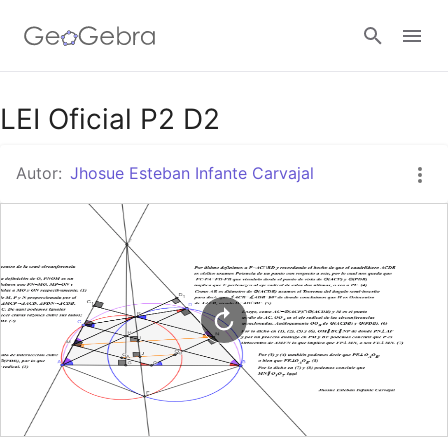
Google Classroom
LEI Oficial P2 D2
Autor:
Jhosue Esteban Infante Carvajal
GeoGebra Classroom
Abrir sesión