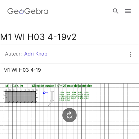
Google Classroom
M1 WI H03 4-19v2
Auteur:
Adri Knop
GeoGebra Klaslokaal
M1 WI H03 4-19
Aanmelden