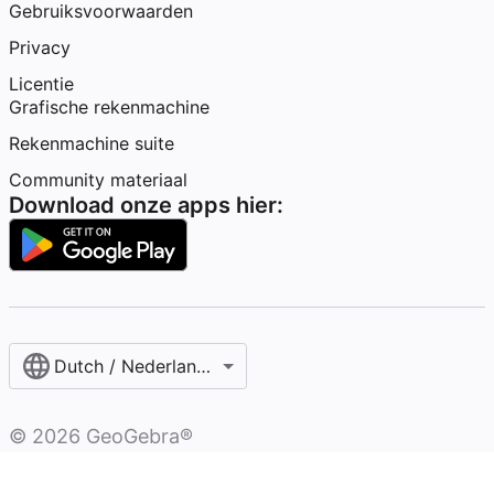
Gebruiksvoorwaarden
Privacy
Licentie
Grafische rekenmachine
Rekenmachine suite
Community materiaal
Download onze apps hier:
Dutch / Nederlands‎ (België)‎
©
2026
GeoGebra®