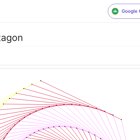
Google 
ptagon