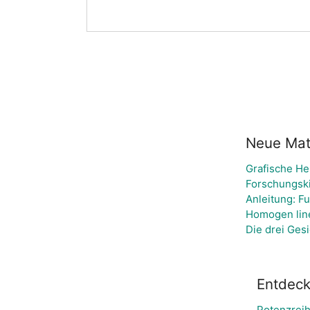
Neue Mate
Grafische He
Forschungski
Anleitung: F
Homogen lin
Die drei Ges
Entdeck
Potenzreih