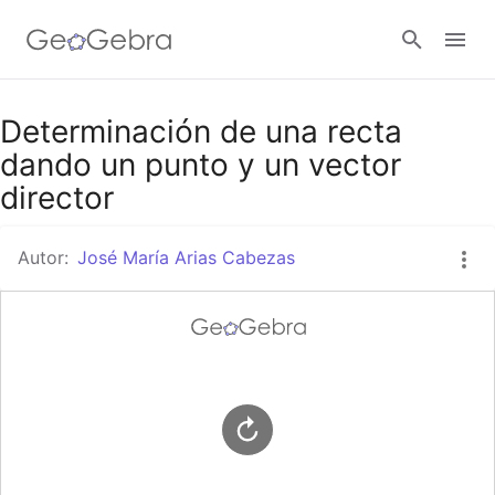
Google Classroom
Determinación de una recta
dando un punto y un vector
director
GeoGebra Classroom
Autor:
José María Arias Cabezas
Abrir sesión