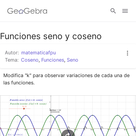
Google Classroom
Funciones seno y coseno
Autor:
matematicafpu
GeoGebra Classroom
Tema:
Coseno
,
Funciones
,
Seno
Modifica "k" para observar variaciones de cada una de 
Abrir sesión
las funciones.