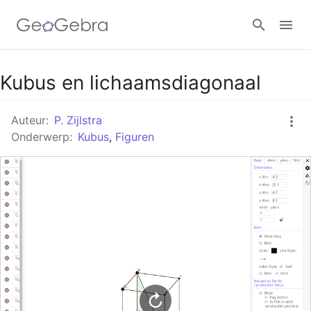
Google Classroom
Kubus en lichaamsdiagonaal
Auteur:
P. Zijlstra
GeoGebra Klaslokaal
Onderwerp:
Kubus
,
Figuren
Aanmelden