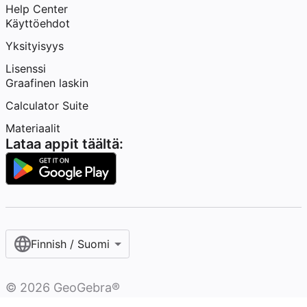
Help Center
Käyttöehdot
Yksityisyys
Lisenssi
Graafinen laskin
Calculator Suite
Materiaalit
Lataa appit täältä:
Finnish / Suomi‎
©
2026
GeoGebra®