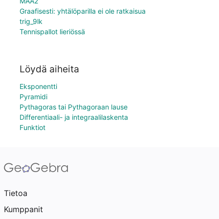
MAA2
Graafisesti: yhtälöparilla ei ole ratkaisua
trig_9lk
Tennispallot lieriössä
Löydä aiheita
Eksponentti
Pyramidi
Pythagoras tai Pythagoraan lause
Differentiaali- ja integraalilaskenta
Funktiot
Tietoa
Kumppanit