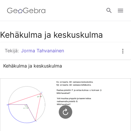
Google Classroom
Kehäkulma ja keskuskulma
Tekijä:
Jorma Tahvanainen
GeoGebra Classroom
Kehäkulma ja keskuskulma
Kirjaudu