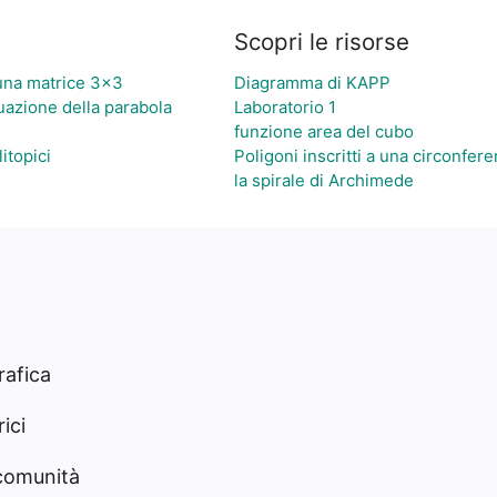
Scopri le risorse
 una matrice 3×3
Diagramma di KAPP
quazione della parabola
Laboratorio 1
funzione area del cubo
litopici
Poligoni inscritti a una circonfer
la spirale di Archimede
rafica
ici
 comunità