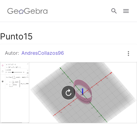
Google Classroom
Punto15
Autor:
AndresCollazos96
GeoGebra Classroom
Abrir sesión