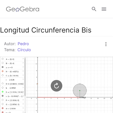
Google Classroom
Longitud Circunferencia Bis
Autor:
Pedro
GeoGebra Classroom
Tema:
Círculo
Abrir sesión