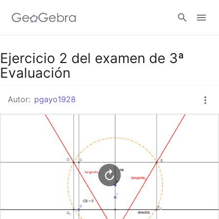
Google Classroom
Ejercicio 2 del examen de 3ª
Evaluación
GeoGebra Classroom
Autor:
pgayo1928
Abrir sesión