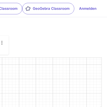
Classroom
GeoGebra Classroom
Anmelden