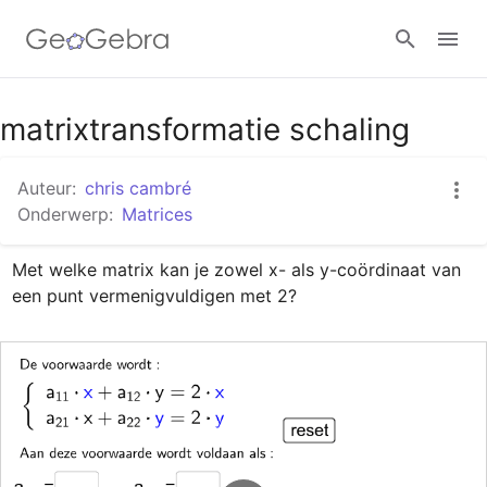
Google Classroom
matrixtransformatie schaling
Auteur:
chris cambré
GeoGebra Klaslokaal
Onderwerp:
Matrices
Met welke matrix kan je zowel x- als y-coördinaat van 
Aanmelden
een punt vermenigvuldigen met 2?