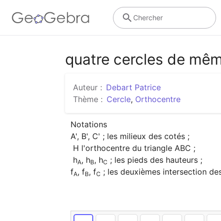
Chercher
quatre cercles de mê
Auteur :
Debart Patrice
Thème :
Cercle
,
Orthocentre
Notations

A', B', C' ; les milieux des cotés ;

 H l'orthocentre du triangle ABC ;

 h
, h
, h
 ; les pieds des hauteurs ;

A
B
C
f
, f
, f
 ; les deuxièmes intersection des
A
B
C