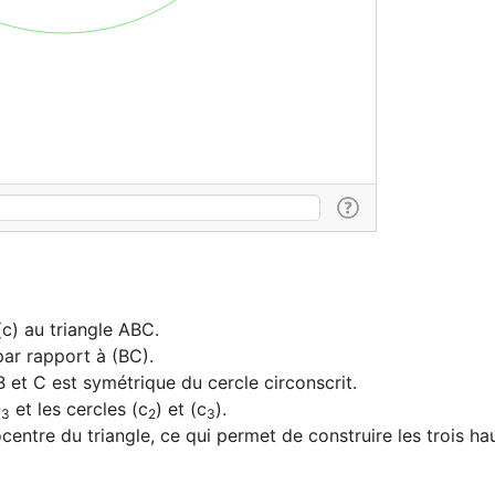
c) au triangle ABC.

ar rapport à (BC).

 et C est symétrique du cercle circonscrit.

O
 et les cercles (c
) et (c
).

3
2
3
centre du triangle, ce qui permet de construire les trois ha