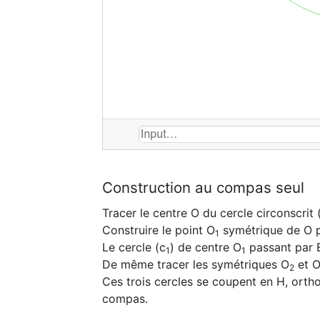
Construction au compas seul
Tracer le centre O du cercle circonscrit (
Construire le point O
 symétrique de O p
1
Le cercle (c
) de centre O
 passant par B
1
1
De même tracer les symétriques O
 et 
2
Ces trois cercles se coupent en H, ortho
compas.
