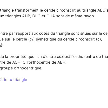
riangle transforment le cercle circonscrit au triangle ABC e
 aux triangles AHB, BHC et CHA sont de même rayon.

ntre par rapport aux côtés du triangle sont situés sur le cerc
tué sur le cercle (c
) symétrique du cercle circonscrit (c),

1
).

3
e la propriété que l'un d'entre eux est l'orthocentre du tria
ntre de ACH, C l'orthocentre de ABH.

 groupe orthocentrique.

rie ru triangle