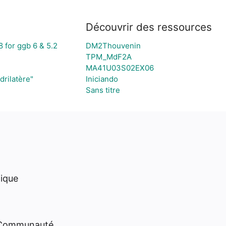
Découvrir des ressources
 for ggb 6 & 5.2
DM2Thouvenin
TPM_MdF2A
MA41U03S02EX06
drilatère"
Iniciando
Sans titre
hique
 Communauté