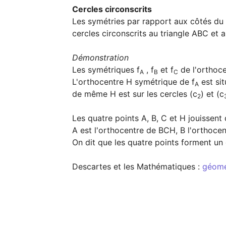
Cercles circonscrits
Les symétries par rapport aux côtés du t
cercles circonscrits au triangle ABC et
Démonstration
Les symétriques f
 , f
 et f
 de l'orthoce
A
B
C
L'orthocentre H symétrique de f
 est si
A
de même H est sur les cercles (c
) et (c
2
Les quatre points A, B, C et H jouissent d
A est l'orthocentre de BCH, B l'orthoce
On dit que les quatre points forment un
Descartes et les Mathématiques : 
géomét