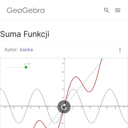
Google Classroom
Suma Funkcji
Autor:
ksoka
GeoGebra Classroom
Zaloguj się