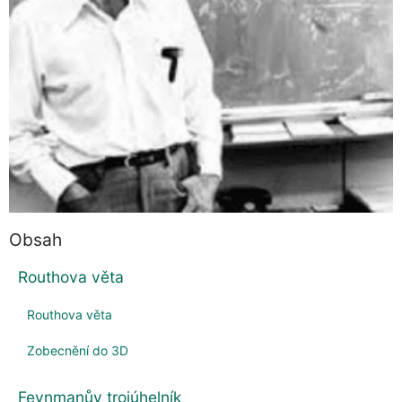
Obsah
Routhova věta
Routhova věta
Zobecnění do 3D
Feynmanův trojúhelník