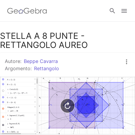
Google Classroom
STELLA A 8 PUNTE -
RETTANGOLO AUREO
GeoGebra Classroom
Autore:
Beppe Cavarra
Argomento:
Rettangolo
Accedi