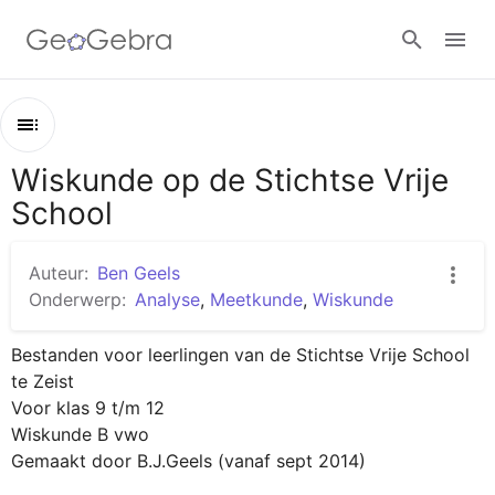
Aanmelden
Wiskunde op de Stichtse Vrije
Overzicht
School
Wiskunde op de Stichtse Vrije School
Klas 10
Auteur:
Ben Geels
Klas 11
Onderwerp:
Analyse
,
Meetkunde
,
Wiskunde
Klas 12
Bestanden voor leerlingen van de Stichtse Vrije School 
te Zeist

Voor klas 9 t/m 12

Wiskunde B vwo

Gemaakt door B.J.Geels (vanaf sept 2014)