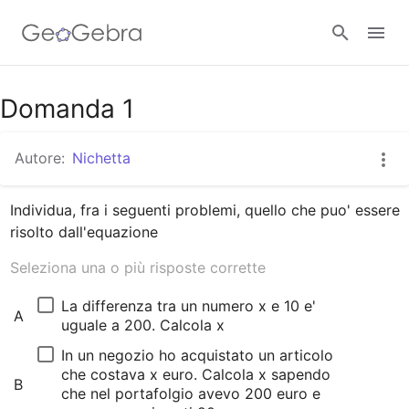
Google Classroom
Domanda 1
Autore:
Nichetta
GeoGebra Classroom
Individua, fra i seguenti problemi, quello che puo' essere 
risolto dall'equazione 
Accedi
Seleziona una o più risposte corrette
La differenza tra un numero x e 10 e' 
A
uguale a 200. Calcola x
In un negozio ho acquistato un articolo 
che costava x euro. Calcola x sapendo 
B
che nel portafolgio avevo 200 euro e 