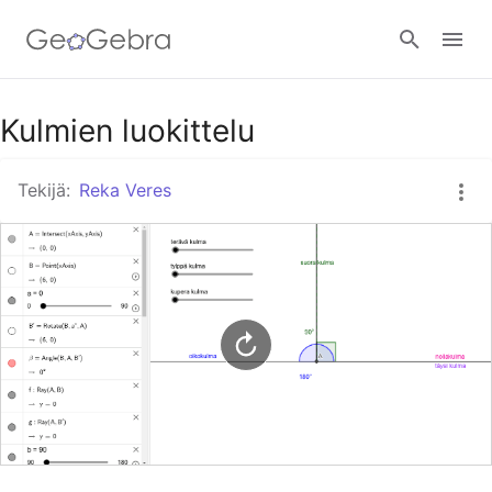
Google Classroom
Kulmien luokittelu
Tekijä:
Reka Veres
GeoGebra Classroom
Kirjaudu