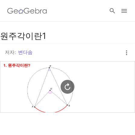
구글 클래스룸
원주각이란1
저자:
변다솜
지오지브라 클래스룸
로그인