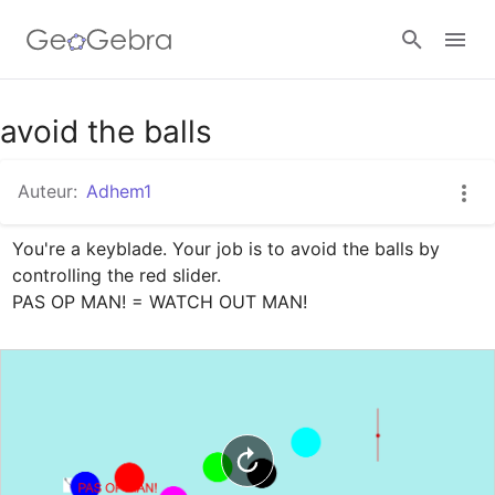
Google Classroom
avoid the balls
Auteur:
Adhem1
GeoGebra Klaslokaal
You're a keyblade. Your job is to avoid the balls by 
controlling the red slider.

Aanmelden
PAS OP MAN! = WATCH OUT MAN!