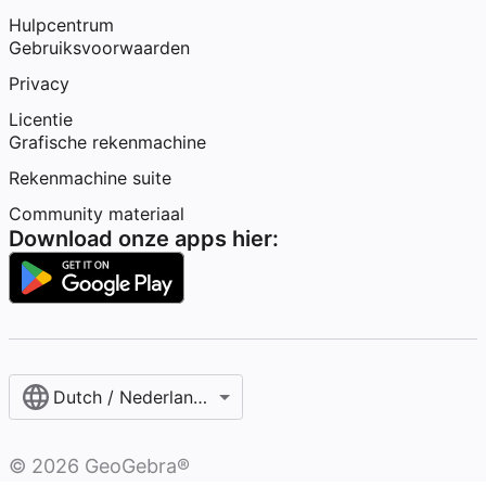
Hulpcentrum
Gebruiksvoorwaarden
Privacy
Licentie
Grafische rekenmachine
Rekenmachine suite
Community materiaal
Download onze apps hier:
Dutch / Nederlands‎ (België)‎
©
2026
GeoGebra®