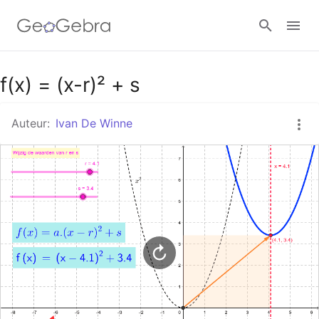
Google Classroom
f(x) = (x-r)² + s
Auteur:
Ivan De Winne
GeoGebra Klaslokaal
Aanmelden