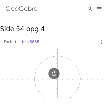
Google Classroom
Side 54 opg 4
Forfatter
benj6665
GeoGebra Classroom
Log ind