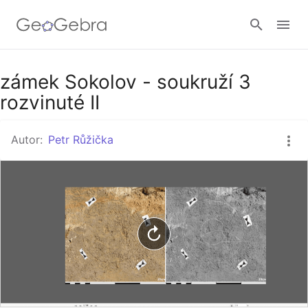
Google Classroom
zámek Sokolov - soukruží 3
rozvinuté II
GeoGebra Třída
Autor:
Petr Růžička
Přihlásit