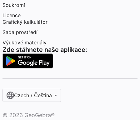
Soukromí
Licence
Grafický kalkulátor
Sada prostředí
Výukové materiály
Zde stáhnete naše aplikace:
Czech / Čeština‎
©
2026
GeoGebra®