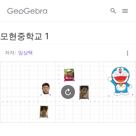
모현중학교 1
로그인
저자:
임상택