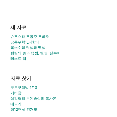
새 자료
슈푸스타 푸공주 푸바오
공통수학1_다항식
복소수의 덧셈과 뺄셈
행렬의 뜻과 덧셈, 뺄셈, 실수배
테스트 책
자료 찾기
구분구적법 1/13
기하창
삼각형의 무게중심의 복사본
태극기
정12면체 전개도