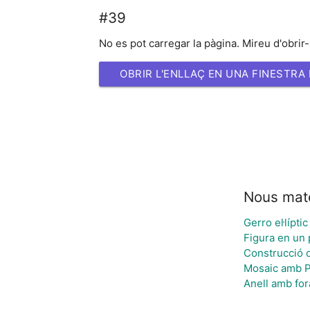
#39
No es pot carregar la pàgina. Mireu d'obrir-
OBRIR L'ENLLAÇ EN UNA FINESTRA
Nous mate
Gerro el·líptic
Figura en un 
Construcció d
Mosaic amb P
Anell amb for