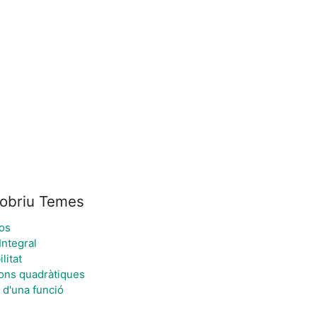
obriu Temes
os
Integral
litat
ons quadràtiques
 d'una funció