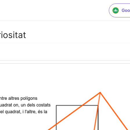
Goo
ositat