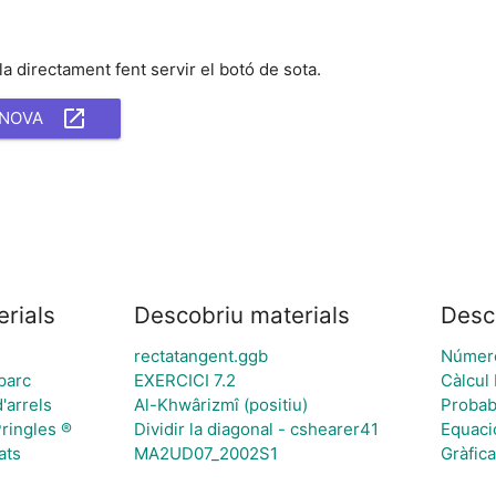
la directament fent servir el botó de sota.
 NOVA
rials
Descobriu materials
Desc
rectatangent.ggb
Númer
parc
EXERCICI 7.2
Càlcul 
'arrels
Al-Khwârizmî (positiu)
Probabi
ringles ®
Dividir la diagonal - cshearer41
Equaci
ats
MA2UD07_2002S1
Gràfica