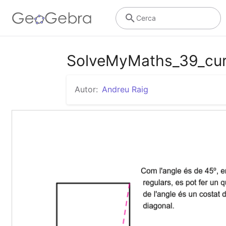
Cerca
SolveMyMaths_39_curi
Autor:
Andreu Raig