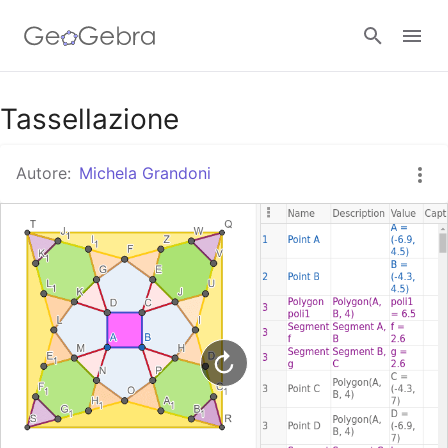
Google Classroom
Tassellazione
Autore:
Michela Grandoni
GeoGebra Classroom
Accedi