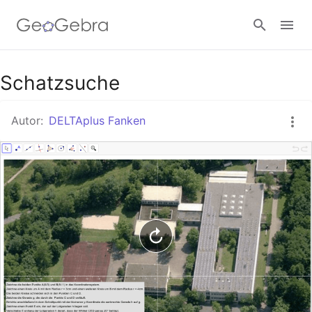
Google Classroom
Schatzsuche
Autor:
DELTAplus Fanken
GeoGebra Classroom
Anmelden