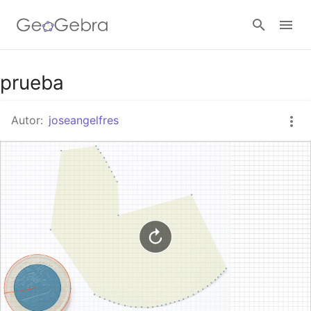
Google Classroom
prueba
Autor:
joseangelfres
GeoGebra Classroom
Abrir sesión