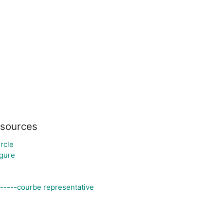
ssources
rcle
igure
é-----courbe representative