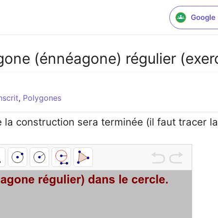
Google
one (énnéagone) régulier (exerc
nscrit
,
Polygones
 construction sera terminée (il faut tracer la 