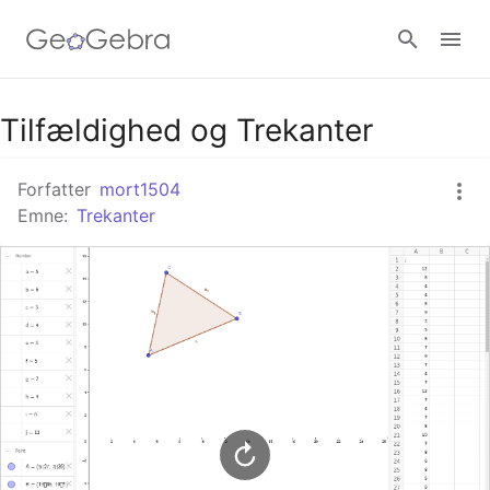
Google Classroom
Tilfældighed og Trekanter
Forfatter
mort1504
GeoGebra Classroom
Emne:
Trekanter
Log ind