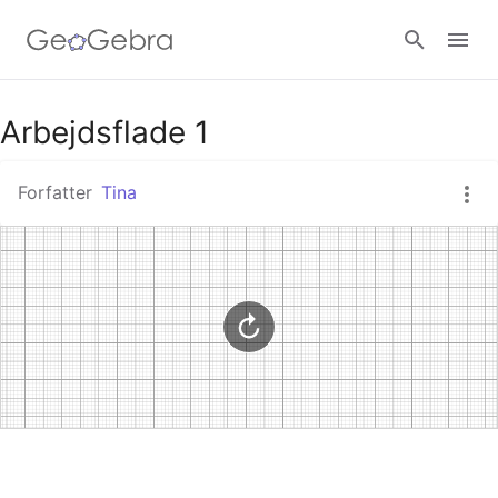
Google Classroom
Arbejdsflade 1
Forfatter
Tina
GeoGebra Classroom
Log ind