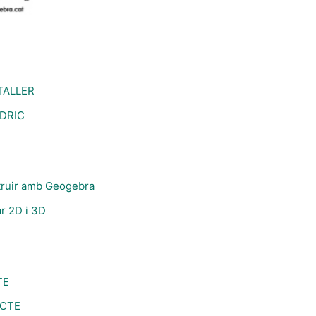
TALLER
ÈDRIC
struir amb Geogebra
ar 2D i 3D
TE
ECTE