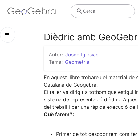
Cerca
Dièdric amb GeoGebr
Esbós
Autor:
Josep Iglesias
Dièdric amb GeoGebra
Tema:
Geometria
Conceptes inicials
En aquest llibre trobareu el material de
Catalana de Geogebra.

Dièdric directe en 2D
El taller va dirigit a tothom que estigui
Dièdric directe en 3D
sistema de representació dièdric. Aquest 
Exemples de documents de dièdric directe
Què farem?:
Primer de tot descobrirem com fer 