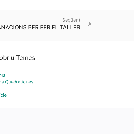
Següent
NACIONS PER FER EL TALLER
obriu Temes
ola
ns Quadràtiques
ície