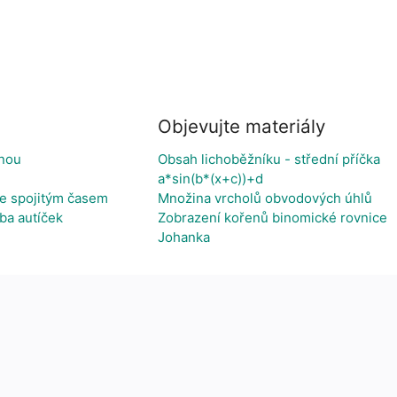
Objevujte materiály
inou
Obsah lichoběžníku - střední příčka
a*sin(b*(x+c))+d
e spojitým časem
Množina vrcholů obvodových úhlů
ba autíček
Zobrazení kořenů binomické rovnice
Johanka