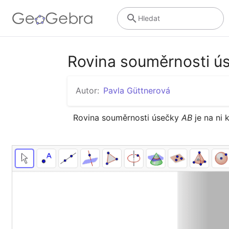
Hledat
Rovina souměrnosti ú
Autor:
Pavla Güttnerová
Rovina souměrnosti úsečky 
AB
 je na ni