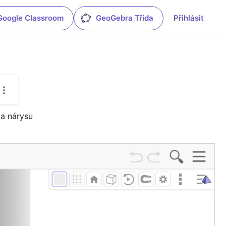
Google Classroom
GeoGebra Třída
Přihlásit
 a nárysu