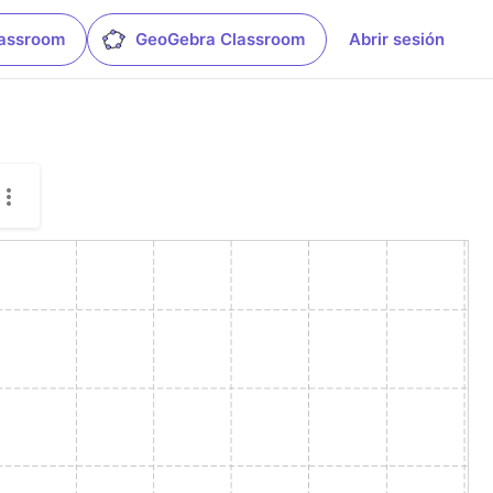
lassroom
GeoGebra Classroom
Abrir sesión