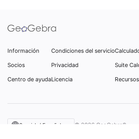
Información
Condiciones del servicio
Calculado
Socios
Privacidad
Suite Cal
Centro de ayuda
Licencia
Recursos
©
2026
GeoGebra®
Spanish / Español (internacional)