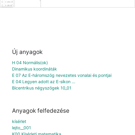
Új anyagok
H 04 Normális(ok)
Dinamikus koordináták
E 07 Az E-háromszög nevezetes vonalai és pontjai
E 04 Legyen adott az E-síkon ...
Bicentrikus négyszögek 10_01
Anyagok felfedezése
kísérlet
lejto__001
K00 Kísérleti matematika