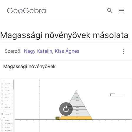
Google Classroom
Magassági növényövek másolata
Szerző:
Nagy Katalin
,
Kiss Ágnes
GeoGebra Classroom
Magassági növényövek
Bejelentkezés