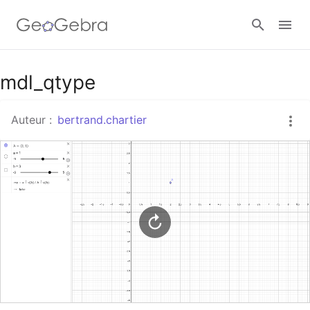
Google Classroom
mdl_qtype
Auteur :
bertrand.chartier
Classe GeoGebra
Se connecter