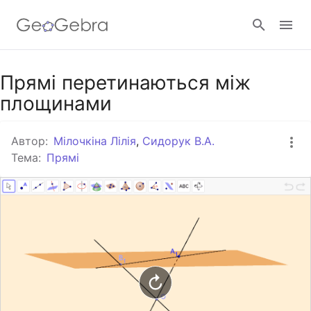
Google Клас
Прямі перетинаються між
площинами
GeoGebra Клас
Автор:
Мілочкіна Лілія
,
Сидорук В.А.
Тема:
Прямі
Увійти