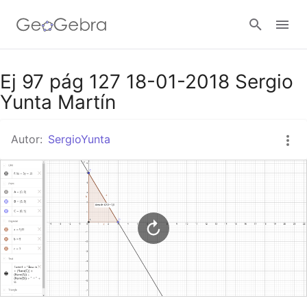
Google Classroom
Ej 97 pág 127 18-01-2018 Sergio
Yunta Martín
GeoGebra Classroom
Autor:
SergioYunta
Abrir sesión