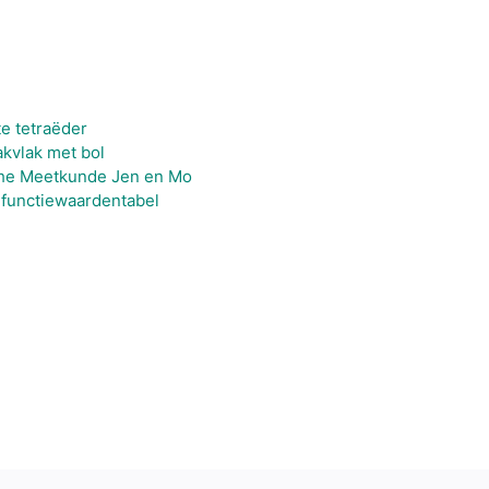
e tetraëder
akvlak met bol
che Meetkunde Jen en Mo
 functiewaardentabel