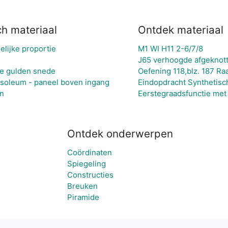
ch materiaal
Ontdek materiaal
lijke proportie
M1 WI H11 2-6/7/8
J65 verhoogde afgeknott
e gulden snede
Oefening 118,blz. 187 Ra
usoleum - paneel boven ingang
Eindopdracht Synthetis
n
Eerstegraadsfunctie met
Ontdek onderwerpen
Coördinaten
Spiegeling
Constructies
Breuken
Piramide