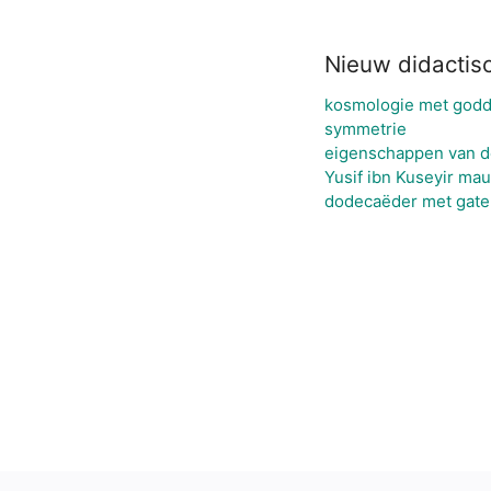
Nieuw didactis
kosmologie met godde
symmetrie
eigenschappen van d
Yusif ibn Kuseyir ma
dodecaëder met gate