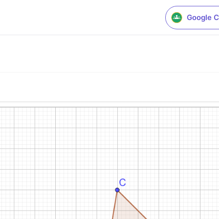
Google C