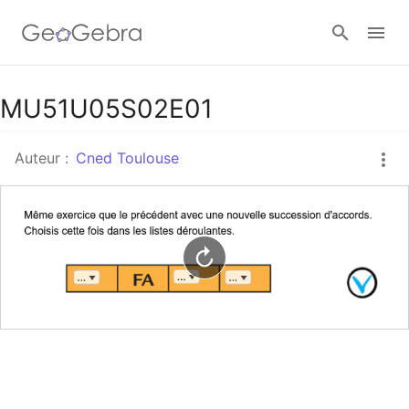
Google Classroom
MU51U05S02E01
Auteur :
Cned Toulouse
Classe GeoGebra
Se connecter