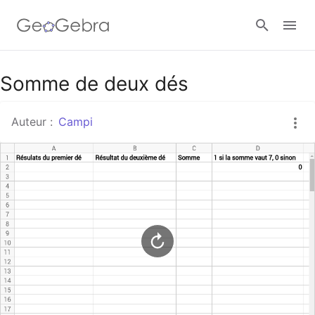
Google Classroom
Somme de deux dés
Auteur :
Campi
Classe GeoGebra
Se connecter