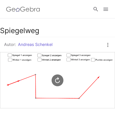
Google Classroom
Spiegelweg
Autor:
Andreas Schenkel
GeoGebra Classroom
Anmelden